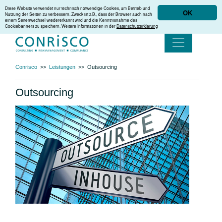
Diese Website verwendet nur technisch notwendige Cookies, um Betrieb und
OK
Nutzung der Seiten zu verbessern. Zweck ist z.B., dass der Browser auch nach
einem Seitenwechsel wiedererkannt wird und die Kenntnisnahme des
Cookiebanners zu speichern. Weitere Informationen in der
Datenschutzerklärung
Conrisco
>>
Leistungen
>>
Outsourcing
Outsourcing