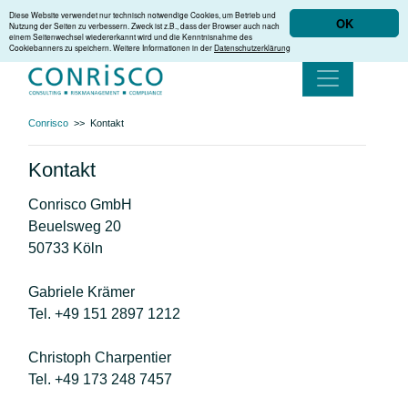
Diese Website verwendet nur technisch notwendige Cookies, um Betrieb und
OK
Nutzung der Seiten zu verbessern. Zweck ist z.B., dass der Browser auch nach
einem Seitenwechsel wiedererkannt wird und die Kenntnisnahme des
Cookiebanners zu speichern. Weitere Informationen in der
Datenschutzerklärung
Conrisco
>>
Kontakt
Kontakt
Conrisco GmbH
Beuelsweg 20
50733 Köln
Gabriele Krämer
Tel. +49 151 2897 1212
Christoph Charpentier
Tel. +49 173 248 7457