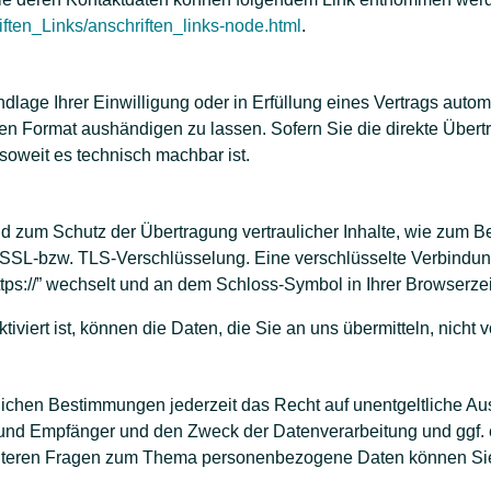
iften_Links/anschriften_links-node.html
.
dlage Ihrer Einwilligung oder in Erfüllung eines Vertrags automa
en Format aushändigen zu lassen. Sofern Sie die direkte Über
 soweit es technisch machbar ist.
d zum Schutz der Übertragung vertraulicher Inhalte, wie zum Be
e SSL-bzw. TLS-Verschlüsselung. Eine verschlüsselte Verbindun
https://” wechselt und an dem Schloss-Symbol in Ihrer Browserzei
iert ist, können die Daten, die Sie an uns übermitteln, nicht 
chen Bestimmungen jederzeit das Recht auf unentgeltliche Aus
nd Empfänger und den Zweck der Datenverarbeitung und ggf. e
iteren Fragen zum Thema personenbezogene Daten können Sie s