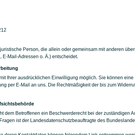
212
er juristische Person, die allein oder gemeinsam mit anderen übe
E-Mail-Adressen o. Ä.) entscheidet.
rbeitung
t Ihrer ausdrücklichen Einwilligung möglich. Sie können eine be
lung per E-Mail an uns. Die Rechtmäßigkeit der bis zum Widerru
fsichtsbehörde
teht dem Betroffenen ein Beschwerderecht bei der zuständigen A
 Fragen ist der Landesdatenschutzbeauftragte des Bundesland
wie deren Kontaktdaten können folgendem Link entnommen wer